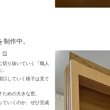
を制作中。
🪟
に切り抜いていく「職人
た。
開口していく様子は見て
すための大きな窓。
っていくのか、ぜひ完成