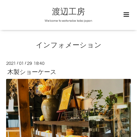
渡辺工房
Welcome to watanabe kobo japan
インフォメーション
2021
/
01
/
29 18:40
木製ショーケース