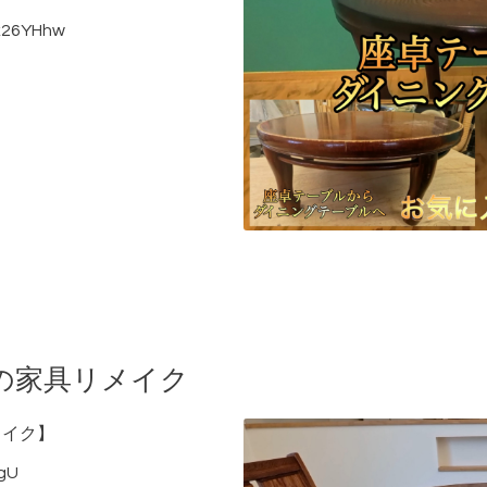
Xx26YHhw
の家具リメイク
メイク】
qgU