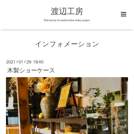
渡辺工房
Welcome to watanabe kobo japan
インフォメーション
2021
/
01
/
29 18:40
木製ショーケース