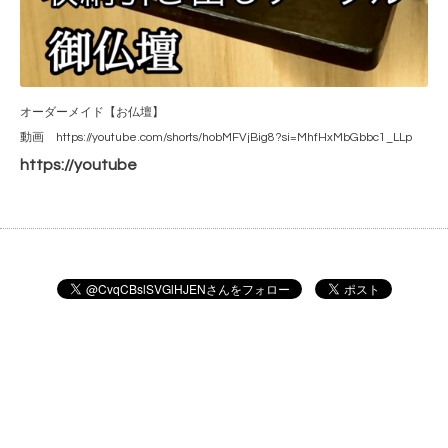
オーダーメイド【お仏壇】
動画
https://youtube.com/shorts/hobMFVjBig8?si=MhfHxMbGbbc1_LLp
https://youtube