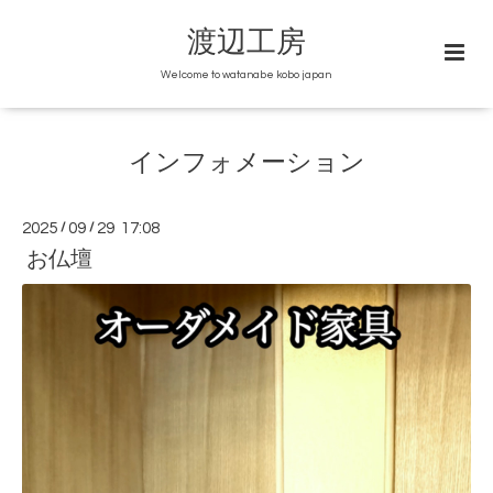
渡辺工房
Welcome to watanabe kobo japan
インフォメーション
2025
/
09
/
29 17:08
お仏壇