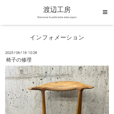
渡辺工房
Welcome to watanabe kobo japan
インフォメーション
2025
/
06
/
18 10:28
椅子の修理